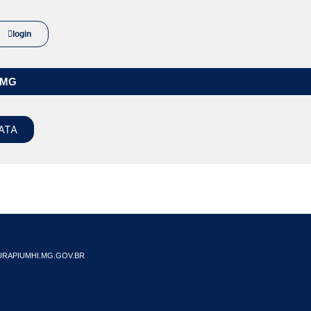
login
/MG
ATA
RAPIUMHI.MG.GOV.BR