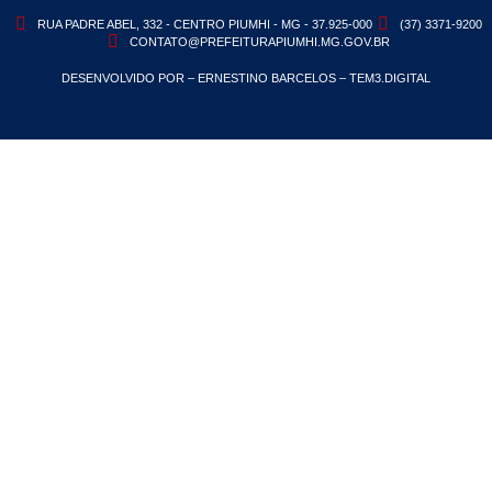
RUA PADRE ABEL, 332 - CENTRO PIUMHI - MG - 37.925-000
(37) 3371-9200
CONTATO@PREFEITURAPIUMHI.MG.GOV.BR
DESENVOLVIDO POR – ERNESTINO BARCELOS – TEM3.DIGITAL