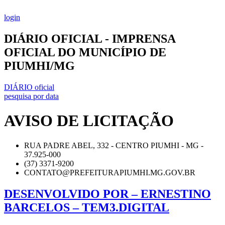
Ir
para
login
o
conteúdo
DIÁRIO OFICIAL - IMPRENSA
OFICIAL DO MUNICÍPIO DE
PIUMHI/MG
DIÁRIO oficial
pesquisa por data
AVISO DE LICITAÇÃO
RUA PADRE ABEL, 332 - CENTRO PIUMHI - MG -
37.925-000
(37) 3371-9200
CONTATO@PREFEITURAPIUMHI.MG.GOV.BR
DESENVOLVIDO POR – ERNESTINO
BARCELOS – TEM3.DIGITAL