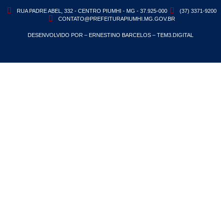
RUA PADRE ABEL, 332 - CENTRO PIUMHI - MG - 37.925-000
(37) 3371-9200
CONTATO@PREFEITURAPIUMHI.MG.GOV.BR
DESENVOLVIDO POR – ERNESTINO BARCELOS – TEM3.DIGITAL