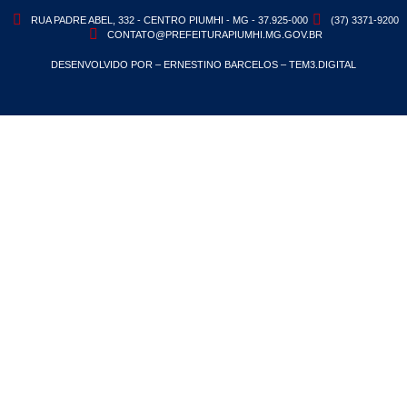
RUA PADRE ABEL, 332 - CENTRO PIUMHI - MG - 37.925-000
(37) 3371-9200
CONTATO@PREFEITURAPIUMHI.MG.GOV.BR
DESENVOLVIDO POR – ERNESTINO BARCELOS – TEM3.DIGITAL