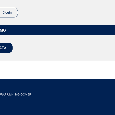
login
/MG
ATA
RAPIUMHI.MG.GOV.BR