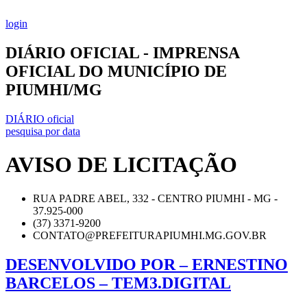
Ir
para
login
o
conteúdo
DIÁRIO OFICIAL - IMPRENSA
OFICIAL DO MUNICÍPIO DE
PIUMHI/MG
DIÁRIO oficial
pesquisa por data
AVISO DE LICITAÇÃO
RUA PADRE ABEL, 332 - CENTRO PIUMHI - MG -
37.925-000
(37) 3371-9200
CONTATO@PREFEITURAPIUMHI.MG.GOV.BR
DESENVOLVIDO POR – ERNESTINO
BARCELOS – TEM3.DIGITAL