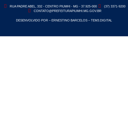
RUA PADRE ABEL, 332 - CENTRO PIUMHI - MG - 37.925-000
(37) 3371-9200
CONTATO@PREFEITURAPIUMHI.MG.GOV.BR
DESENVOLVIDO POR – ERNESTINO BARCELOS – TEM3.DIGITAL