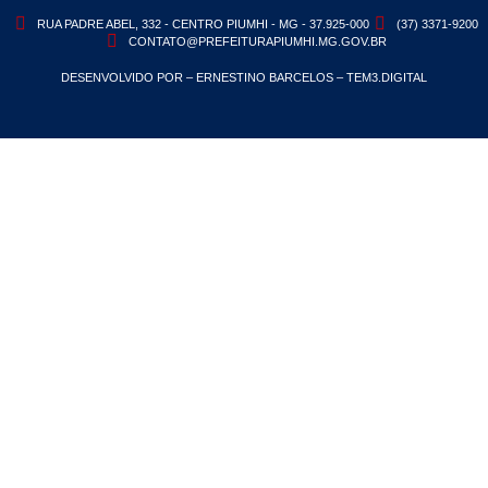
RUA PADRE ABEL, 332 - CENTRO PIUMHI - MG - 37.925-000
(37) 3371-9200
CONTATO@PREFEITURAPIUMHI.MG.GOV.BR
DESENVOLVIDO POR – ERNESTINO BARCELOS – TEM3.DIGITAL