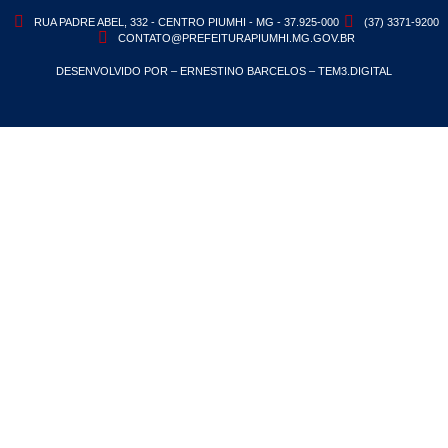
RUA PADRE ABEL, 332 - CENTRO PIUMHI - MG - 37.925-000
(37) 3371-9200
CONTATO@PREFEITURAPIUMHI.MG.GOV.BR
DESENVOLVIDO POR – ERNESTINO BARCELOS – TEM3.DIGITAL