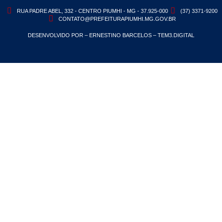
RUA PADRE ABEL, 332 - CENTRO PIUMHI - MG - 37.925-000
(37) 3371-9200
CONTATO@PREFEITURAPIUMHI.MG.GOV.BR
DESENVOLVIDO POR – ERNESTINO BARCELOS – TEM3.DIGITAL