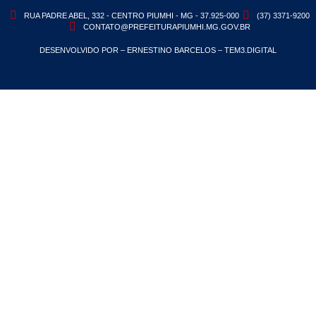
RUA PADRE ABEL, 332 - CENTRO PIUMHI - MG - 37.925-000
(37) 3371-9200
CONTATO@PREFEITURAPIUMHI.MG.GOV.BR
DESENVOLVIDO POR – ERNESTINO BARCELOS – TEM3.DIGITAL