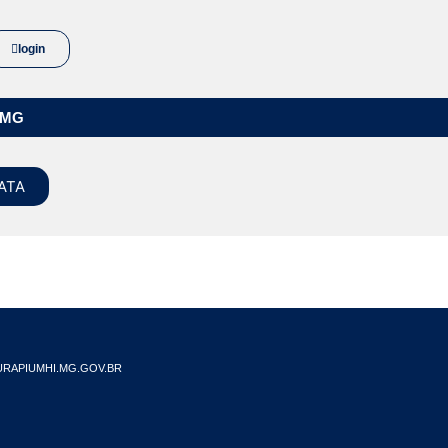
login
/MG
ATA
RAPIUMHI.MG.GOV.BR