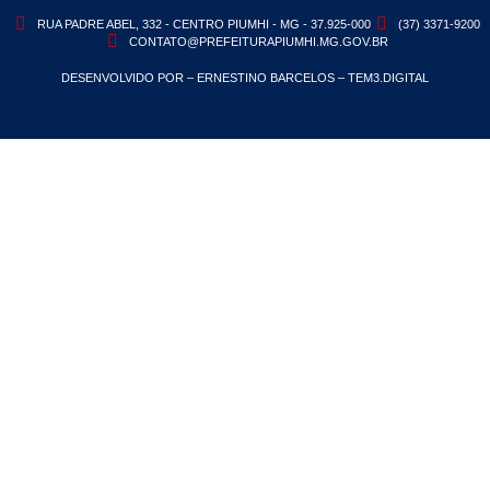
RUA PADRE ABEL, 332 - CENTRO PIUMHI - MG - 37.925-000
(37) 3371-9200
CONTATO@PREFEITURAPIUMHI.MG.GOV.BR
DESENVOLVIDO POR – ERNESTINO BARCELOS – TEM3.DIGITAL