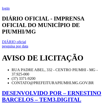
Ir
para
login
o
conteúdo
DIÁRIO OFICIAL - IMPRENSA
OFICIAL DO MUNICÍPIO DE
PIUMHI/MG
DIÁRIO oficial
pesquisa por data
AVISO DE LICITAÇÃO
RUA PADRE ABEL, 332 - CENTRO PIUMHI - MG -
37.925-000
(37) 3371-9200
CONTATO@PREFEITURAPIUMHI.MG.GOV.BR
DESENVOLVIDO POR – ERNESTINO
BARCELOS – TEM3.DIGITAL