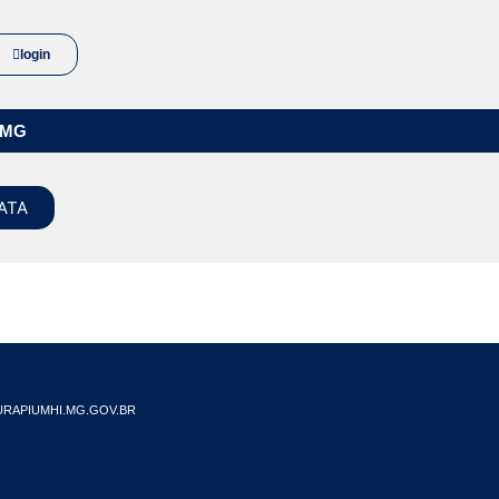
login
/MG
ATA
RAPIUMHI.MG.GOV.BR