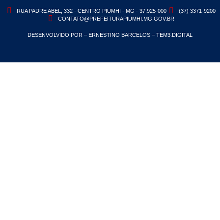
RUA PADRE ABEL, 332 - CENTRO PIUMHI - MG - 37.925-000
(37) 3371-9200
CONTATO@PREFEITURAPIUMHI.MG.GOV.BR
DESENVOLVIDO POR – ERNESTINO BARCELOS – TEM3.DIGITAL