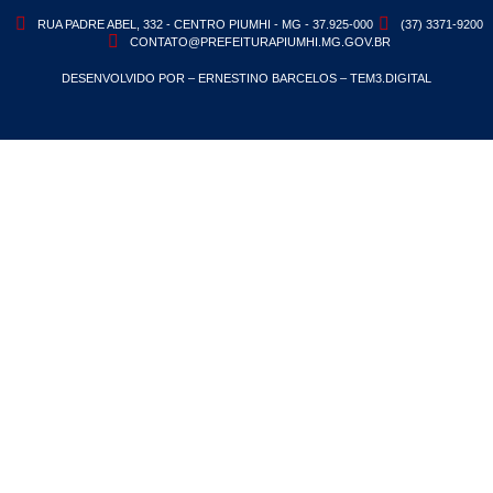
RUA PADRE ABEL, 332 - CENTRO PIUMHI - MG - 37.925-000
(37) 3371-9200
CONTATO@PREFEITURAPIUMHI.MG.GOV.BR
DESENVOLVIDO POR – ERNESTINO BARCELOS – TEM3.DIGITAL