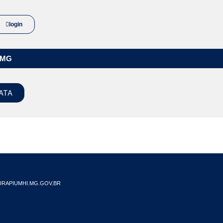
login
/MG
ATA
RAPIUMHI.MG.GOV.BR