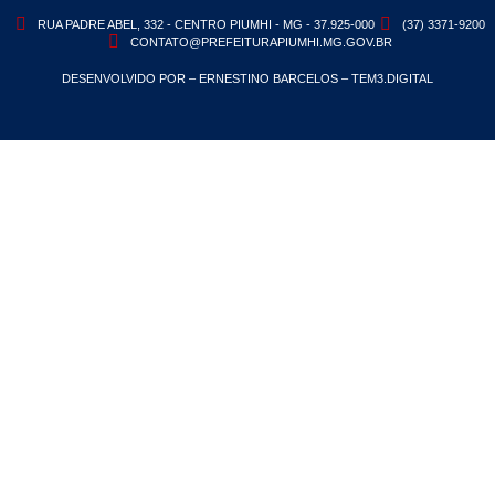
RUA PADRE ABEL, 332 - CENTRO PIUMHI - MG - 37.925-000
(37) 3371-9200
CONTATO@PREFEITURAPIUMHI.MG.GOV.BR
DESENVOLVIDO POR – ERNESTINO BARCELOS – TEM3.DIGITAL