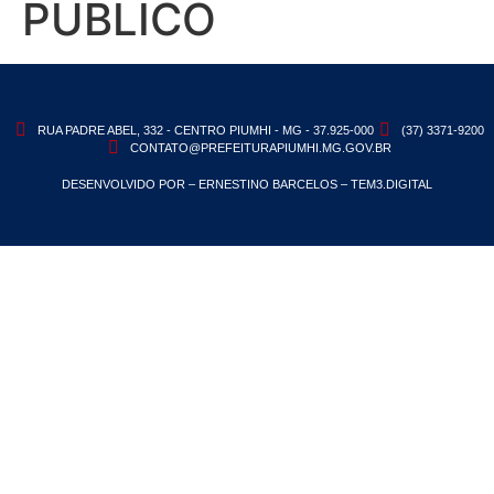
PÚBLICO
RUA PADRE ABEL, 332 - CENTRO PIUMHI - MG - 37.925-000
(37) 3371-9200
CONTATO@PREFEITURAPIUMHI.MG.GOV.BR
DESENVOLVIDO POR – ERNESTINO BARCELOS – TEM3.DIGITAL