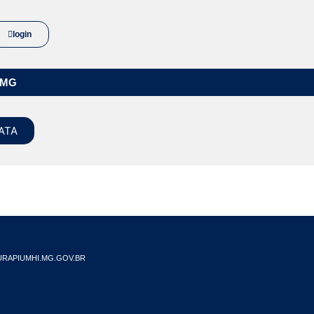
login
/MG
ATA
RAPIUMHI.MG.GOV.BR