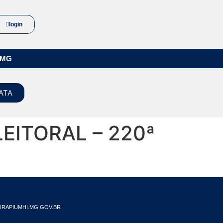
login
/MG
ATA
EITORAL – 220ª
RAPIUMHI.MG.GOV.BR