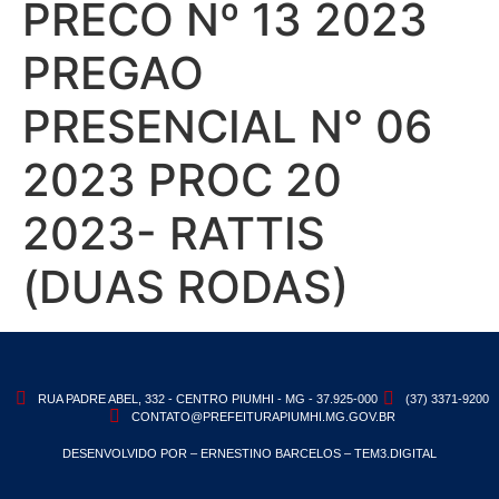
PRECO Nº 13 2023
PREGAO
PRESENCIAL N° 06
2023 PROC 20
2023- RATTIS
(DUAS RODAS)
RUA PADRE ABEL, 332 - CENTRO PIUMHI - MG - 37.925-000
(37) 3371-9200
CONTATO@PREFEITURAPIUMHI.MG.GOV.BR
DESENVOLVIDO POR – ERNESTINO BARCELOS – TEM3.DIGITAL