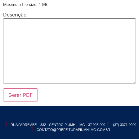
Maximum file size: 1 GB
Descrição
Gerar PDF
RUA PADRE ABEL, 332 - CENTRO PIUMHI - MG - 37.925-000
(37) 3371-9200
CONTATO@PREFEITURAPIUMHI.MG.GOV.BR