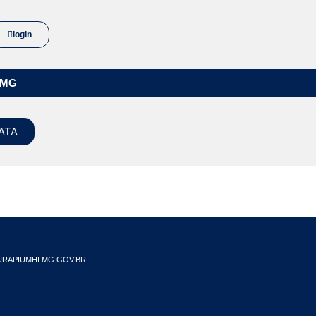
login
/MG
ATA
RAPIUMHI.MG.GOV.BR