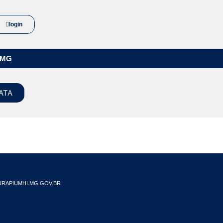
login
/MG
ATA
RAPIUMHI.MG.GOV.BR